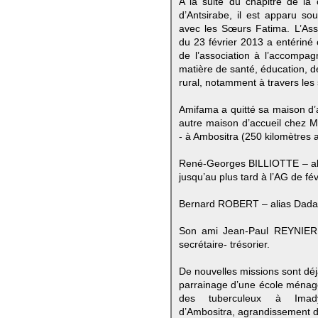
A la suite du chapitre de la 
d’Antsirabe, il est apparu s
avec les Sœurs Fatima. L’Ass
du 23 février 2013 a entériné c
de l’association à l’accompa
matière de santé, éducation, 
rural, notamment à travers les 
Amifama a quitté sa maison d’
autre maison d’accueil chez 
- à Ambositra (250 kilomètres a
René-Georges BILLIOTTE – ali
jusqu’au plus tard à l’AG de fé
Bernard ROBERT – alias Dadato
Son ami Jean-Paul REYNIER –
secrétaire- trésorier.
De nouvelles missions sont dé
parrainage d’une école ménagè
des tuberculeux à Ima
d’Ambositra, agrandissement d