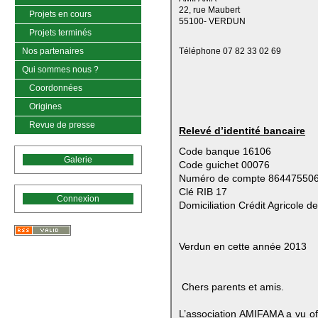
22, rue Maubert
Projets en cours
55100- VERDUN
Projets terminés
Nos partenaires
Téléphone 07 82 33 02 69
Qui sommes nous ?
Coordonnées
Origines
Revue de presse
Relevé d’identité bancaire
Code banque 16106
Galerie
Code guichet 00076
Numéro de compte 86447550
Clé RIB 17
Connexion
Domiciliation Crédit Agricole d
Verdun en cette année 2013
Chers parents et amis.
L’association AMIFAMA a vu offi