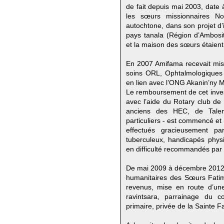
de fait depuis mai 2003, date 
les sœurs missionnaires N
autochtone, dans son projet d
pays tanala (Région d’Ambosit
et la maison des sœurs étaient
En 2007 Amifama recevait miss
soins ORL, Ophtalmologiques e
en lien avec l’ONG Akanin’ny 
Le remboursement de cet invest
avec l’aide du Rotary club d
anciens des HEC, de Talen
particuliers - est commencé et
effectués gracieusement par
tuberculeux, handicapés phys
en difficulté recommandés par
De mai 2009 à décembre 2012
humanitaires des Sœurs Fatima
revenus, mise en route d’une
ravintsara, parrainage du co
primaire, privée de la Sainte F